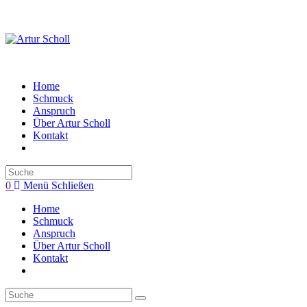
Zum
Inhalt
springen
Home
Schmuck
Anspruch
Über Artur Scholl
Kontakt
Toggle
website
search
0
Menü
Schließen
Home
Schmuck
Anspruch
Über Artur Scholl
Kontakt
Toggle
website
search