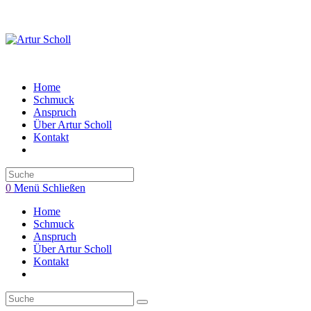
Zum
Inhalt
springen
Home
Schmuck
Anspruch
Über Artur Scholl
Kontakt
Toggle
website
search
0
Menü
Schließen
Home
Schmuck
Anspruch
Über Artur Scholl
Kontakt
Toggle
website
search