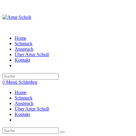
Zum
Inhalt
springen
Home
Schmuck
Anspruch
Über Artur Scholl
Kontakt
Toggle
website
search
0
Menü
Schließen
Home
Schmuck
Anspruch
Über Artur Scholl
Kontakt
Toggle
website
search