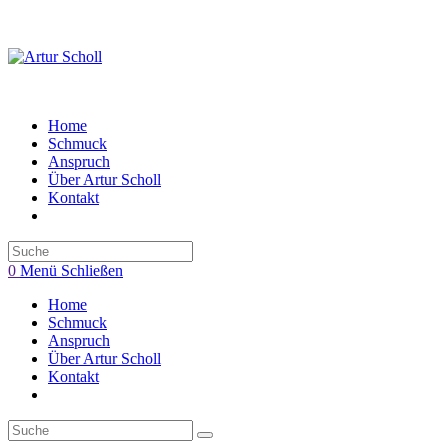
Zum
Inhalt
springen
Home
Schmuck
Anspruch
Über Artur Scholl
Kontakt
Toggle
website
search
0
Menü
Schließen
Home
Schmuck
Anspruch
Über Artur Scholl
Kontakt
Toggle
website
search