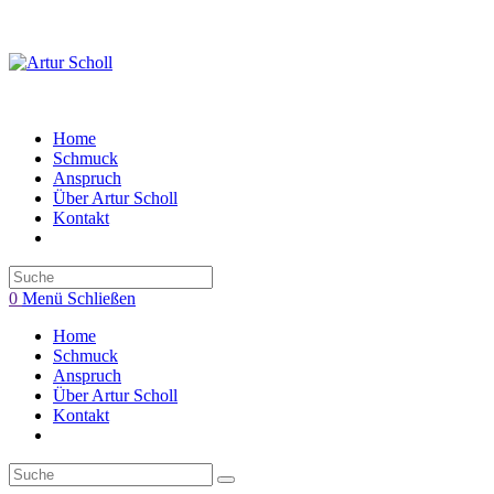
Zum
Inhalt
springen
Home
Schmuck
Anspruch
Über Artur Scholl
Kontakt
Toggle
website
search
0
Menü
Schließen
Home
Schmuck
Anspruch
Über Artur Scholl
Kontakt
Toggle
website
search