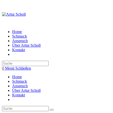
Zum
Inhalt
springen
Home
Schmuck
Anspruch
Über Artur Scholl
Kontakt
Toggle
website
search
0
Menü
Schließen
Home
Schmuck
Anspruch
Über Artur Scholl
Kontakt
Toggle
website
search